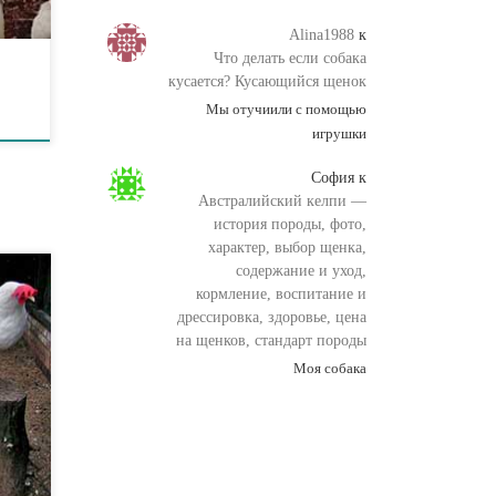
Alina1988
к
Что делать если собака
кусается? Кусающийся щенок
Мы отучиили с помощью
игрушки
София
к
Австралийский келпи —
история породы, фото,
характер, выбор щенка,
содержание и уход,
кормление, воспитание и
дрессировка, здоровье, цена
я
на щенков, стандарт породы
я
Моя собака
ых
вая.
ни