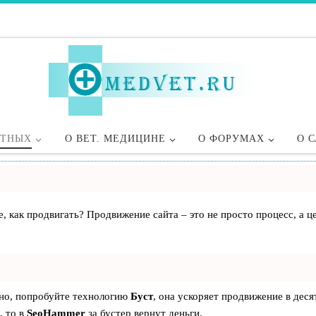
ОТНЫХ
О ВЕТ. МЕДИЦИНЕ
О ФОРУМАХ
О 
те, как продвигать? Продвижение сайта – это не просто процесс, а
ьно, попробуйте технологию
Буст
, она ускоряет продвижение в деся
, то в
SeoHammer
за бустер
вернут деньги.