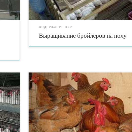
партии при […]
СОДЕРЖАНИЕ КУР
Выращивание бройлеров на полу
ние
Это стадо кур предназначено для получения необходи
 труда
количества высококачественных гибридных яиц.
а яиц
Среднегодовое поголовье родительского стада на
птицефабриках обуславливается потребностью в
х
инкубационных яйцах для получения необходимой па
ржания
суточных цыплят. Оно зависит от размеров помещени
дить
для промышленного стада, яйценоскости, выхода
ровать
инкубационных яиц, продолжительности использова