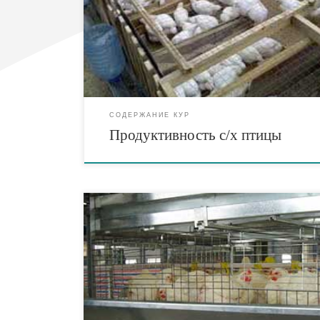
жирной печени) и сырья для переработки (пера, пу
помета, отходов инкубации и убоя). Весь комплекс
зоотехнических мероприятий, как селекция, разм
выращивание и кормление, сводится к созданию п
дающей большое количество относительно […]
СОДЕРЖАНИЕ КУР
Продуктивность с/х птицы
Технология выращивания бройлеров в клеточных б
дает возможность получать мясных цыплят в боле
возрасте, с большей массой, при небольших затрат
кормов и значительном увеличении выхода продук
единицы производственной площади (в 1,5-2 раза)
при клеточном содержании бройлеров необходимы
высокие потолки, чем при содержании их на полу