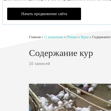
Начать продвижение сайта
Главная
»
О животных
»
Птицы
»
Куры
»
Содержание
Содержание кур
10 записей
Продуктивность с/х птицы Основная задача птицев
— разведение разных видов сельскохозяйственной
для получения высокопитательных продуктов (яиц,