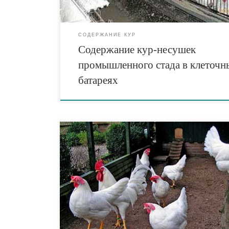
трудоемкие процессы, улучшить […]
СОДЕРЖАНИЕ КУР
Содержание кур-несушек
промышленного стада в клеточн
батареях
Куры промышленного стада с суточного возраста и
конца эксплуатации находятся в клеточных батарея
Клеточные батареи позволяют более рационально
использовать помещения и получать в 3-4 раза бо
яиц, чем при напольном способе содержания. В
помещениях автоматически поддерживаются опти
микроклимат и световой режим, что обеспечивает 
высокую сохранность поголовья и яйценоскость [