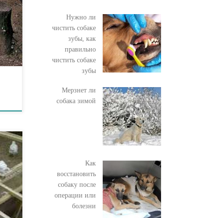
олее
Нужно ли
о
чистить собаке
гих
зубы, как
правильно
чистить собаке
зубы
Мерзнет ли
ы
собака зимой
ой
Как
-20
восстановить
ной
собаку после
т.
операции или
ни
болезни
2