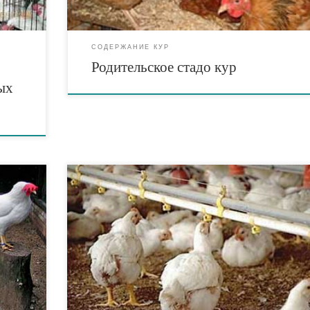
кур. Размер родительского стада составляет от 8 до […
СОДЕРЖАНИЕ КУР
Родительское стадо кур
ых
 до
х.
Выращивание цыплят на сетчатых и планчатых полах.
Сетчатые полы представляют собой съемные рамы
льше
размером 1,8 или 2,5х1 м. Эти рамы укладывают на
подставки на высоте 60-80 см от уровня пола или
мальные
подвешивают на тросах и потолку. На подставки
более
набивают деревянные перекладины, чтобы не провисл
…]
сетка. Через ячейки сетки помет свободно […]