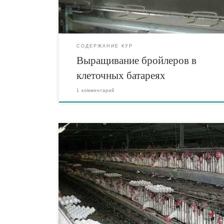
(внутренняя […]
СОДЕРЖАНИЕ КУР
Выращивание бройлеров в
клеточных батареях
1 комментарий
Главная задача цеха промышленного стада, получе
высококачественных яиц с наименьшими затратами
и средств на единицу продукции. Для производств
используют гибридных несушек и содержат их без
петухов. При содержании кур-несушек в клеточны
батареях легче создать оптимальные условия соде
(температуру, влажность, световой режим), прово
ветеринарно-санитарную профилактику, механизи