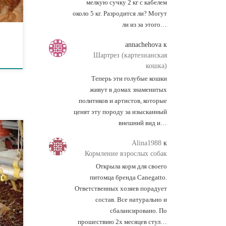
мелкую сучку 2 кг с кабелем
]
около 5 кг. Разродится ли? Могут
ли из за этого…
annachehova
к
Шартрез (картезианская
кошка)
Теперь эти голубые кошки
живут в домах знаменитых
политиков и артистов, которые
ценят эту породу за изысканный
внешний вид и…
Alina1988
к
Кормление взрослых собак
Открыла корм для своего
питомца бренда Canegatto.
Ответственных хозяев порадует
состав. Все натурально и
а
сбалансировано. По
прошествию 2х месяцев стул…