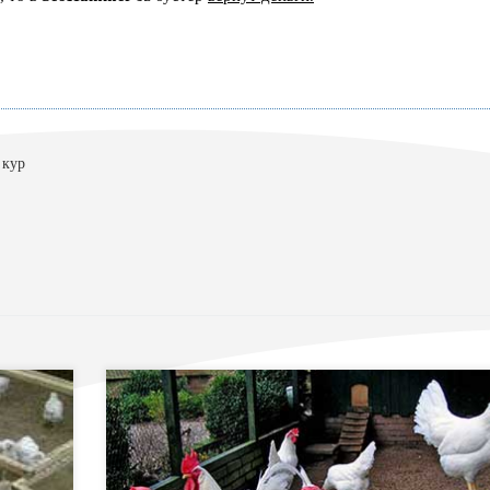
 кур
одства
Птицы — класс позвоночных животных, представите
 птицы
которого характеризуются тем, что тело их покрыто
 мяса,
перьями и передние конечности видоизменены в орга