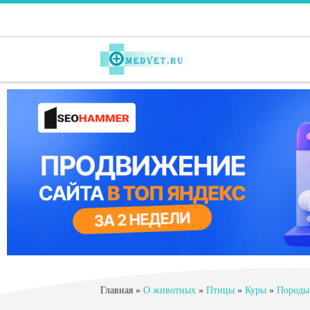
Перейти к содержимому
Главная
»
О животных
»
Птицы
»
Куры
»
Породы