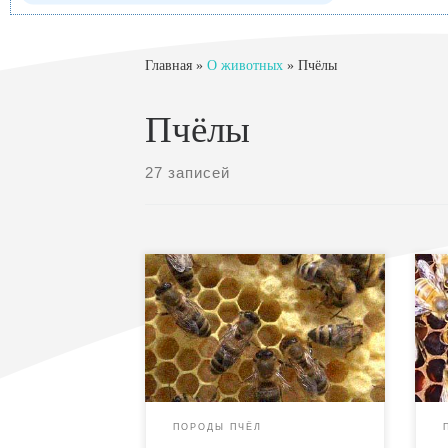
Главная
»
О животных
»
Пчёлы
Пчёлы
27 записей
Дальневосточные пчелы на
Ку
данном этапе не являются
юж
самостоятельной породой однако
до
безусловно заслуживают
от
внимания, так как они
ме
прекрасно приспособлены к
об
специфическому климату, а
ме
ПОРОДЫ ПЧЁЛ
также к условиям бурного взятка
Та