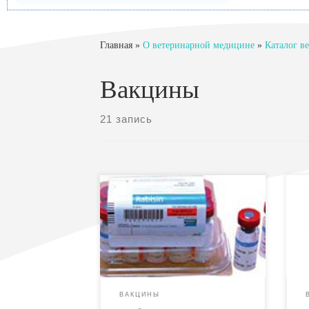
Главная
»
О ветеринарной медицине
»
Каталог в
Вакцины
21 запись
Состав и форма выпуска:
Со
Вакцина Рабизин — жидкая
В
инактивированная
из
гидроокисьалюминиевая
ли
вакцина фиксированного вируса
ми
бешенства, штамм GS-57
№ 
WISTAR. По внешнему виду
и
ВАКЦИНЫ
вакцина представляет собой
50