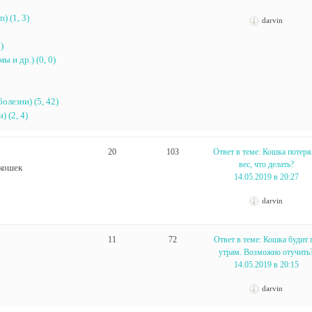
) (1, 3)
darvin
)
 и др.) (0, 0)
олезни) (5, 42)
 (2, 4)
20
103
Ответ в теме: Кошка потеря
вес, что делать?
 кошек
14.05.2019 в 20:27
darvin
11
72
Ответ в теме: Кошка будит 
утрам. Возможно отучить
14.05.2019 в 20:15
darvin