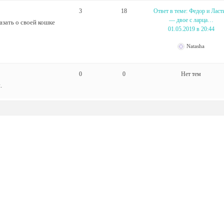
3
18
Ответ в теме: Федор и Ласт
— двое с ларца…
азать о своей кошке
01.05.2019 в 20:44
Natasha
0
0
Нет тем
.