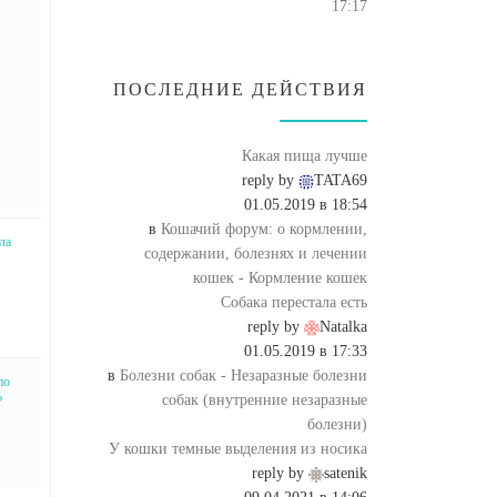
17:17
ПОСЛЕДНИЕ ДЕЙСТВИЯ
Какая пища лучше
reply by
TATA69
01.05.2019 в 18:54
в
Кошачий форум: о кормлении,
ла
содержании, болезнях и лечении
кошек - Кормление кошек
Собака перестала есть
reply by
Natalka
01.05.2019 в 17:33
в
Болезни собак - Незаразные болезни
по
собак (внутренние незаразные
?
болезни)
У кошки темные выделения из носика
reply by
satenik