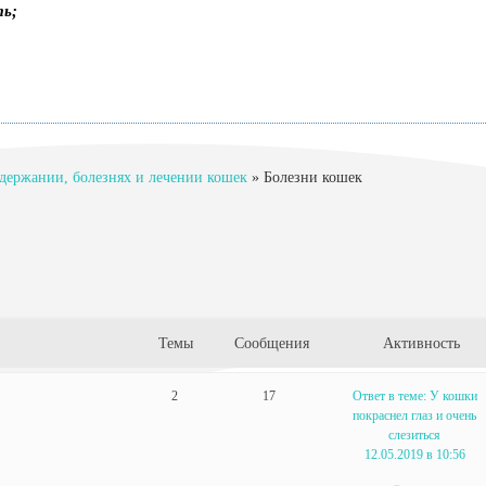
ть;
держании, болезнях и лечении кошек
»
Болезни кошек
Темы
Сообщения
Активность
2
17
Ответ в теме: У кошки
покраснел глаз и очень
слезиться
12.05.2019 в 10:56