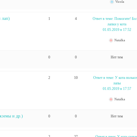
Vicola
 лап)
1
4
Ответ в теме: Помогите! Бо
лапки у кота
01.05.2019 в 17:52
Natalka
0
0
Нет тем
2
10
Ответ в теме: У кота полыс
лапы
01.05.2019 в 17:57
Natalka
кземы и др.)
0
0
Нет тем
2
27
Ответ в теме: У кота сильн