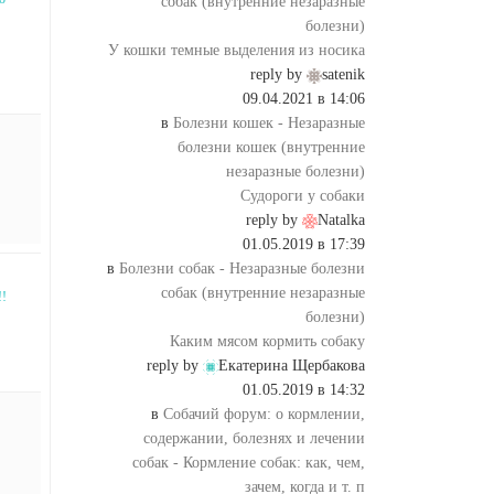
собак (внутренние незаразные
болезни)
У кошки темные выделения из носика
reply by
satenik
09.04.2021 в 14:06
в
Болезни кошек - Незаразные
болезни кошек (внутренние
незаразные болезни)
Судороги у собаки
reply by
Natalka
01.05.2019 в 17:39
в
Болезни собак - Незаразные болезни
собак (внутренние незаразные
!!
болезни)
Каким мясом кормить собаку
reply by
Екатерина Щербакова
01.05.2019 в 14:32
в
Собачий форум: о кормлении,
содержании, болезнях и лечении
собак - Кормление собак: как, чем,
зачем, когда и т. п