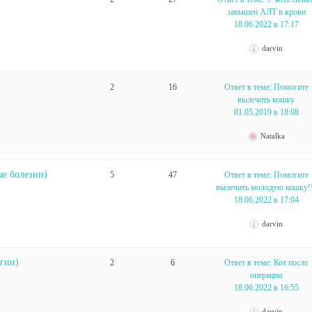
завышен АЛТ в крови
18.06.2022 в 17:17
darvin
2
16
Ответ в теме: Помогите
вылечить кошку
01.05.2019 в 18:08
Natalka
ые болезни)
5
47
Ответ в теме: Помогите
вылечить молодую кошку!
18.06.2022 в 17:04
darvin
гии)
2
6
Ответ в теме: Кот после
операции
18.06.2022 в 16:55
darvin