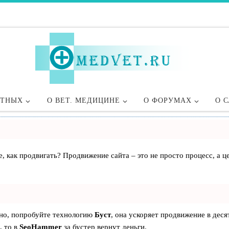
ОТНЫХ
О ВЕТ. МЕДИЦИНЕ
О ФОРУМАХ
О 
те, как продвигать? Продвижение сайта – это не просто процесс, а
ьно, попробуйте технологию
Буст
, она ускоряет продвижение в деся
, то в
SeoHammer
за бустер
вернут деньги.