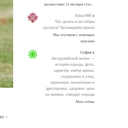
прошествию 2х месяцев стул…
Alina1988
к
Что делать если собака
кусается? Кусающийся щенок
Мы отучиили с помощью
игрушки
София
к
Австралийский келпи —
история породы, фото,
характер, выбор щенка,
содержание и уход,
кормление, воспитание и
дрессировка, здоровье, цена
на щенков, стандарт породы
Моя собака
ес –