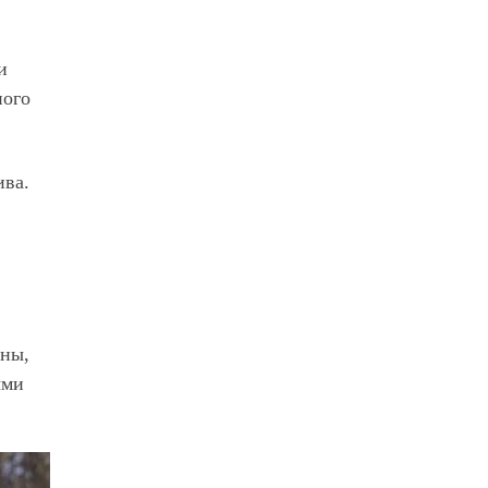
и
ного
ива.
мны,
ыми