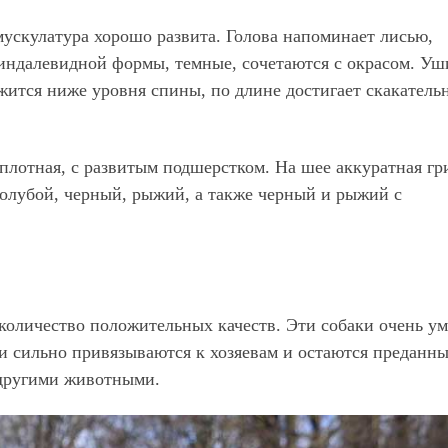
мускулатура хорошо развита. Голова напоминает лисью,
миндалевидной формы, темные, сочетаются с окрасом. Уш
жится ниже уровня спины, по длине достигает скакатель
 плотная, с развитым подшерстком. На шее аккуратная гр
олубой, черный, рыжий, а также черный и рыжий с
количество положительных качеств. Эти собаки очень у
и сильно привязываются к хозяевам и остаются преданн
 другими животными.