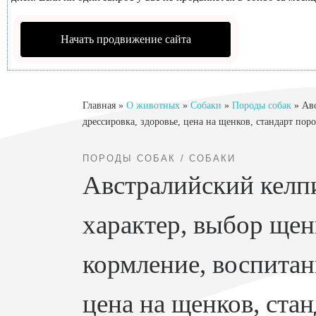
Начать продвижение сайта
Главная
»
О животных
»
Собаки
»
Породы собак
»
Авс
дрессировка, здоровье, цена на щенков, стандарт пор
ПОРОДЫ СОБАК
СОБАКИ
Австралийский келп
характер, выбор щен
кормление, воспитан
цена на щенков, ста