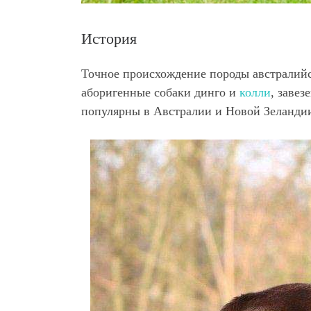
История
Точное происхождение породы австралийск
аборигенные собаки динго и
колли
, завез
популярны в Австралии и Новой Зеландии,