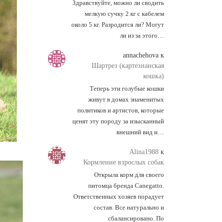
Здравствуйте, можно ли сводить
мелкую сучку 2 кг с кабелем
около 5 кг. Разродится ли? Могут
ли из за этого…
annachehova
к
Шартрез (картезианская
кошка)
Теперь эти голубые кошки
живут в домах знаменитых
политиков и артистов, которые
ценят эту породу за изысканный
внешний вид и…
Alina1988
к
Кормление взрослых собак
Открыла корм для своего
питомца бренда Canegatto.
Ответственных хозяев порадует
состав. Все натурально и
сбалансировано. По