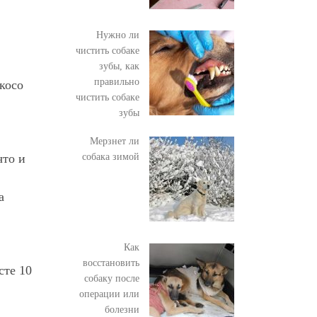
Нужно ли
чистить собаке
зубы, как
правильно
косо
чистить собаке
зубы
Мерзнет ли
собака зимой
что и
а
Как
восстановить
сте 10
собаку после
операции или
болезни