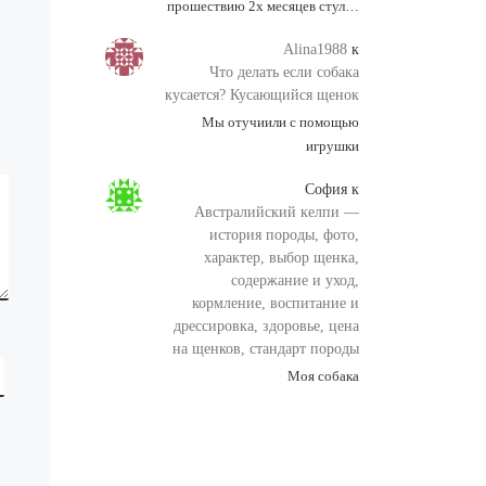
прошествию 2х месяцев стул…
ТОП КУВАЛДОЙ -
Alina1988
к
Уникальные
Что делать если собака
возможности от
кусается? Кусающийся щенок
SeoHammer
Мы отучиили с помощью
игрушки
Каждая ссылка
София
к
анализируется по трем
Австралийский келпи —
пакетам оценки:
SEO,
история породы, фото,
Трафик и SMM.
характер, выбор щенка,
SeoHammer делает
содержание и уход,
продвижение сайта
кормление, воспитание и
прозрачным и простым
дрессировка, здоровье, цена
занятием. Ссылки,
на щенков, стандарт породы
вечные ссылки, статьи,
Моя собака
упоминания, пресс-
релизы - используйте
по максимуму
потенциал SeoHammer