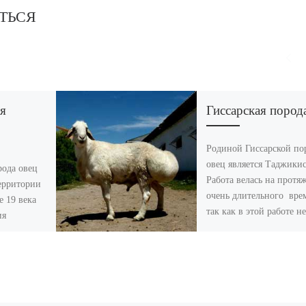
ТЬСЯ
ая
Гиссарская пород
Родиной Гиссарской по
овец является Таджикис
рода овец
Работа велась на протя
территории
очень длительного вре
е 19 века
так как в этой работе не
ия
принимали участия
ных овец с
профессиональные
селекционеры, в […]
[…]