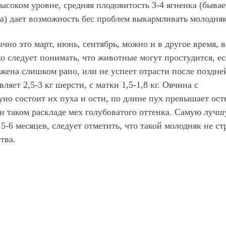
соком уровне, средняя плодовитость 3-4 ягненка (бывае
ка) дает возможность бес проблем выкармливать молодняк
ычно это март, июнь, сентябрь, можно и в другое время, в
о следует понимать, что животные могут простудится, е
ижена слишком рано, или не успеет отрасти после поздне
яет 2,5-3 кг шерсти, с матки 1,5-1,8 кг. Овчина с
уно состоит их пуха и ости, по длине пух превышает ост
ри таком раскладе мех голубоватого оттенка. Самую луч
5-6 месяцев, следует отметить, что такой молодняк не ст
тва.