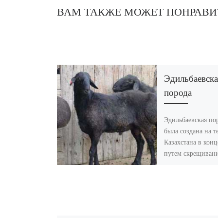
ВАМ ТАКЖЕ МОЖЕТ ПОНРАВИ
Эдильбаевск
порода
Эдильбаевская по
была создана на 
Казахстана в конц
путем скрещиван
казахских курдюч
более крупными
астраханскими
грубошерстными 