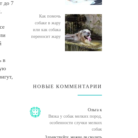
т до 7
.
Как помочь
собаке в жару
се
или как собака
сли
переносит жару
й
ь в
шую
ригут,
НОВЫЕ КОММЕНТАРИИ
Ольга
к
Вязка у собак мелких пород,
особенности случки мелких
собак
Здравствуйте, можно ли сводить