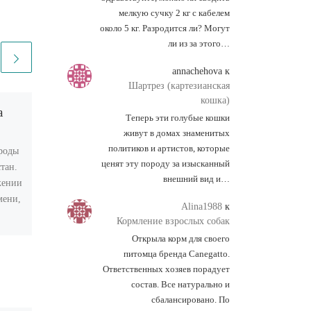
мелкую сучку 2 кг с кабелем
около 5 кг. Разродится ли? Могут
ли из за этого…
annachehova
к
Шартрез (картезианская
кошка)
а
Кавказская порода
Теперь эти голубые кошки
живут в домах знаменитых
политиков и артистов, которые
роды
Порода была выведена в в
ценят эту породу за изысканный
тан.
госплемзаводах
внешний вид и…
жении
«Большевик» и
мени,
«Ипатовский»
Alina1988
к
Ставропольского края в
Кормление взрослых собак
период с 1924 по 1936 г.
Открыла корм для своего
Сначала выведением породы
питомца бренда Canegatto.
занимался […]
Ответственных хозяев порадует
состав. Все натурально и
сбалансировано. По
Забиваем Сайты В