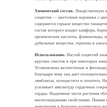
Химический состав.
Лекарственную ц
соцветия — цветочные корзинки с цве
содержится горькое вещество танацети
состав которого входит камфора, борн
органические кислоты, флавоноиды, ас
дубильные вещества, терпены и алкал
Использование.
Настой соцветий пиж
круглых глистов и при некоторых киш
Установлены желчегонные и фитонци
благодаря чему она дает положитель­н
лямблиоза, холецистита и гепатита. Н
усиливает амплитуду сер­дечных сокр
сердца. Надземные части растения об
инсектицидными свой­ствами. Пижма 
животными в больших количествах выз