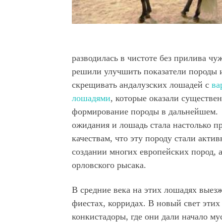
разводилась в чистоте без прилива чуж
решили улучшить показатели породы 
скрещивать андалузских лошадей с
ва
лошадями
, которые оказали существе
формирование породы в дальнейшем. 
ожидания и лошадь стала настолько п
качествам, что эту породу стали актив
создании многих европейских пород, 
орловского рысака.
В средние века на этих лошадях выезж
фиестах, корридах. В новый свет эти
конкистадоры, где они дали начало му