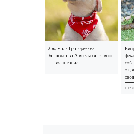
Людмила Григорьевна
Капр
Белоглазова А все-таки главное
фека
— воспитание
соба
отуч
сво
1 ко