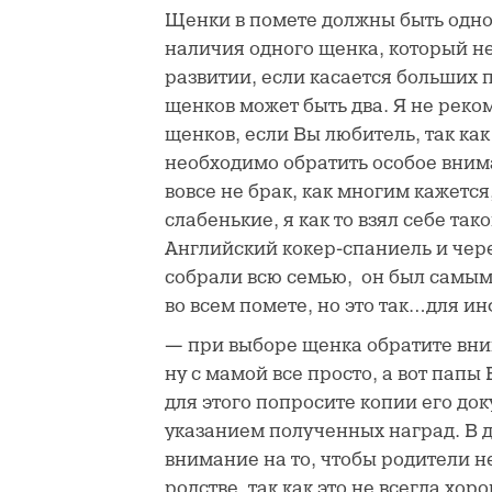
Щенки в помете должны быть одн
наличия одного щенка, который не
развитии, если касается больших п
щенков может быть два. Я не реко
щенков, если Вы любитель, так ка
необходимо обратить особое вним
вовсе не брак, как многим кажется
слабенькие, я как то взял себе та
Английский кокер-спаниель и чере
собрали всю семью, он был самы
во всем помете, но это так…для и
— при выборе щенка обратите вни
ну с мамой все просто, а вот папы
для этого попросите копии его док
указанием полученных наград. В 
внимание на то, чтобы родители н
родстве, так как это не всегда хор