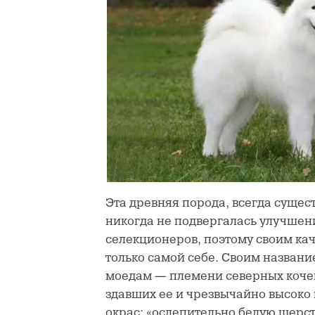
Эта древняя порода, всегда сущест
никогда не подвергалась улучшен
селекционеров, поэтому своим ка
только самой себе. Своим названи
моедам — племени северных кочев
здавших ее и чрезвычайно высоко 
окрас: «ослепительно белую шерс